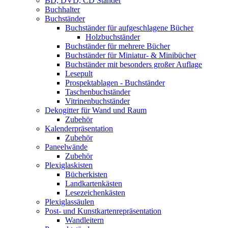
BD, DVD, CD Ständer
Buchhalter
Buchständer
Buchständer für aufgeschlagene Bücher
Holzbuchständer
Buchständer für mehrere Bücher
Buchständer für Miniatur- & Minibücher
Buchständer mit besonders großer Auflage
Lesepult
Prospektablagen - Buchständer
Taschenbuchständer
Vitrinenbuchständer
Dekogitter für Wand und Raum
Zubehör
Kalenderpräsentation
Zubehör
Paneelwände
Zubehör
Plexiglaskisten
Bücherkisten
Landkartenkästen
Lesezeichenkästen
Plexiglassäulen
Post- und Kunstkartenrepräsentation
Wandleitern