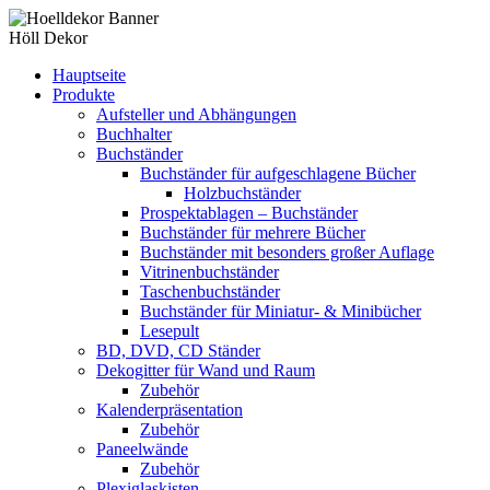
Höll Dekor
Hauptseite
Produkte
Aufsteller und Abhängungen
Buchhalter
Buchständer
Buchständer für aufgeschlagene Bücher
Holzbuchständer
Prospektablagen – Buchständer
Buchständer für mehrere Bücher
Buchständer mit besonders großer Auflage
Vitrinenbuchständer
Taschenbuchständer
Buchständer für Miniatur- & Minibücher
Lesepult
BD, DVD, CD Ständer
Dekogitter für Wand und Raum
Zubehör
Kalenderpräsentation
Zubehör
Paneelwände
Zubehör
Plexiglaskisten