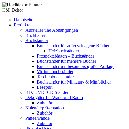
Höll Dekor
Hauptseite
Produkte
Aufsteller und Abhängungen
Buchhalter
Buchständer
Buchständer für aufgeschlagene Bücher
Holzbuchständer
Prospektablagen – Buchständer
Buchständer für mehrere Bücher
Buchständer mit besonders großer Auflage
Vitrinenbuchständer
Taschenbuchständer
Buchständer für Miniatur- & Minibücher
Lesepult
BD, DVD, CD Ständer
Dekogitter für Wand und Raum
Zubehör
Kalenderpräsentation
Zubehör
Paneelwände
Zubehör
Plexiglaskisten