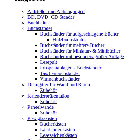
Aufsteller und Abhängungen
BD, DVD, CD Ständer
Buchhalter
Buchständer
Buchständer für aufgeschlagene Bücher
Holzbuchständer
Buchständer für mehrere Bücher
Buchständer für Miniatur- & Minibücher
Buchständer mit besonders großer Auflage
Lesepult
Prospektablagen - Buchständer
Taschenbuchständer
Vitrinenbuchständer
Dekogitter für Wand und Raum
Zubehör
Kalenderpräsentation
Zubehör
Paneelwände
Zubehör
Plexiglaskisten
Bücherkisten
Landkartenkästen
Lesezeichenkästen